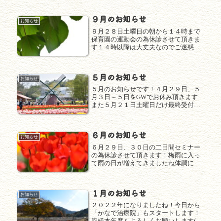
９月のお知らせ
お知らせ
９月２８日土曜日の朝から１４時まで
保育園の運動会の為休診させて頂きま
す１４時以降は大丈夫なのでご迷惑お
かけしますがよろしくお願いします(^^
昨年もお休み頂いて参加したんです
が、自分の所の子供はもちろんなんで
５月のお知らせ
すが送り迎えの時にお話しする子供
お知らせ
達...
５月のお知らせです！４月２９日、５
月３日～５日をGWでお休み頂きます
また５月２１日土曜日だけ最終受付時
間が１４時になりますのでよろしくお
願いします(^^日中と夜間の寒暖差が激
しくなって自律神経のバランスが乱れ
６月のお知らせ
やすい時期なので、いつもよりリラ...
お知らせ
６月２９日、３０日の二日間セミナー
の為休診させて頂きます！梅雨に入っ
て雨の日が増えてきましたね体調に気
を付けて夏バテしないように少しづつ
暑さに身体を慣らしていきましょう(^^
１月のお知らせ
お知らせ
２０２２年になりましたね！今日から
「かなで治療院」もスタートします！
皆様本年度もよろしくお願いします(^^