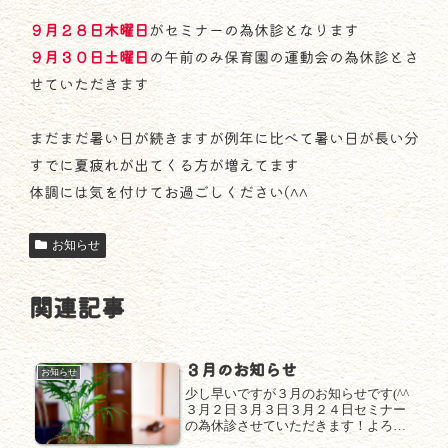
９月２８日木曜日
がセミナーの為休診となります
９月３０日土曜日
の午前のみ保育園の運動会の為休診とさ
せていただきます
まだまだ暑い日が続きますが例年に比べて暑い日が長い分
すでに夏疲れが出てくる方が増えてます
体調には気を付けてお過ごしください(^^
お知らせ
関連記事
３月のお知らせ
お知らせ
少し早いですが３月のお知らせです(^^
３月２日３月３日３月２４日セミナー
の為休診させていただきます！よろし
くお願いします(^^