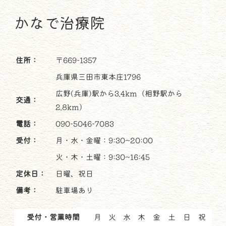
かなで治療院
住所：
〒669-1357
兵庫県三田市東本庄1796
広野(兵庫)駅から3.4km（相野駅から
交通：
2.8km）
電話：
090-5046-7083
受付：
月・水・金曜：9:30~20:00
火・木・土曜：9:30~16:45
定休日：
日曜、祝日
備考：
駐車場あり
受付・営業時間
月
火
水
木
金
土
日
祝