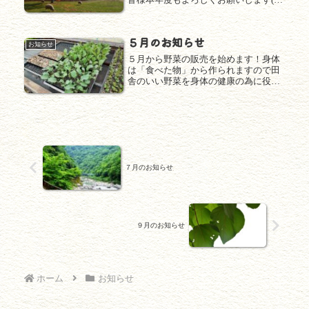
１月の休診のお知らせです！１月１０
日（祝日の為お休み）１月２４日（午
前セミナーの為お休み）１月２７日
５月のお知らせ
（セミナーの為お休み）となります
お知らせ
の...
５月から野菜の販売を始めます！身体
は「食べた物」から作られますので田
舎のいい野菜を身体の健康の為に役立
ててもらえたらと思っております(^^
７月のお知らせ
９月のお知らせ
ホーム
お知らせ