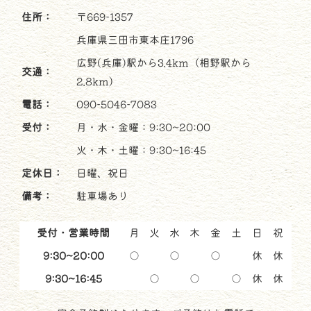
住所：
〒669-1357
兵庫県三田市東本庄1796
広野(兵庫)駅から3.4km（相野駅から
交通：
2.8km）
電話：
090-5046-7083
受付：
月・水・金曜：9:30~20:00
火・木・土曜：9:30~16:45
定休日：
日曜、祝日
備考：
駐車場あり
受付・営業時間
月
火
水
木
金
土
日
祝
9:30~20:00
○
○
○
休
休
9:30~16:45
○
○
○
休
休