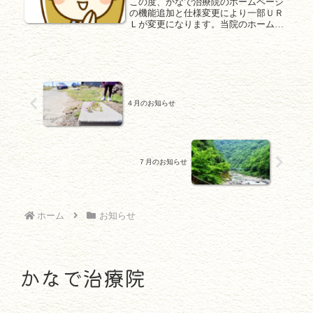
この度、かなで治療院のホームページ
の機能追加と仕様変更により一部ＵＲ
Ｌが変更になります。当院のホームペ
ージやブログをブックマークしてくだ
さっていた方はリンクが外れてしまう
場合がありますので再度ブックマーク
していただけると助かります(^^主な...
４月のお知らせ
７月のお知らせ
ホーム
お知らせ
かなで治療院