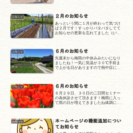
経のバランスを崩しやすい１ヵ月にな
ったので１０月は体調を整えていきま
しょう(^^１０月は１１日、２５日、２
２月のお知らせ
８日（午後診）がセミナーで休診さ...
お知らせ
あっという間に１月が終わって気づけ
ば２月です！すっかりバタバタしてて
お知らせの更新を忘れてました（(;^ω^)
２月は、１４日、２１日、２８日が午
前中休診で１７日が終日セミナーの為
休診とさせていただきます。日程の調
６月のお知らせ
整の程よろしくお願いします(...
お知らせ
先週末から梅雨の中休みみたいになり
ましたね！一気に気温が３０℃手前ま
で上がる日がありますので熱中症にご
注意を！ちなみに年間で一番熱中症が
多い月が６月と言われています。まだ
夏の暑さに身体が慣れてないこの時期
６月のお知らせ
が一番危ないので暑い所ではマスクを
お知らせ
外...
６月２９日、３０日の二日間セミナー
の為休診させて頂きます！梅雨に入っ
て雨の日が増えてきましたね体調に気
を付けて夏バテしないように少しづつ
暑さに身体を慣らしていきましょう(^^
ホームページの機能追加につい
お知らせ
てお知らせ