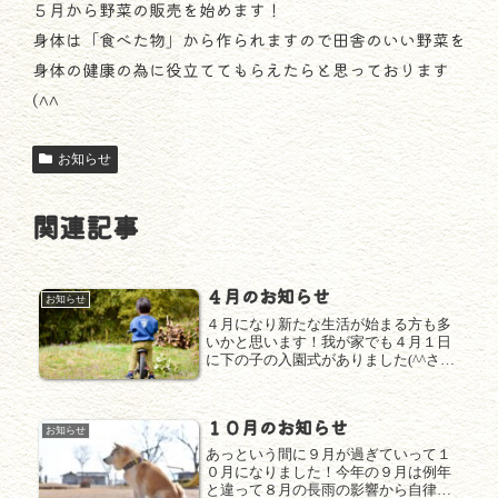
５月から野菜の販売を始めます！
身体は「食べた物」から作られますので田舎のいい野菜を
身体の健康の為に役立ててもらえたらと思っております
(^^
お知らせ
関連記事
４月のお知らせ
お知らせ
４月になり新たな生活が始まる方も多
いかと思います！我が家でも４月１日
に下の子の入園式がありました(^^さて
お知らせなんですが４月から保育園の
お迎えの時間の都合で火曜日・木曜日
の予約受付時間を１６時４５分までに
１０月のお知らせ
変更させていただきます。しっかり...
お知らせ
あっという間に９月が過ぎていって１
０月になりました！今年の９月は例年
と違って８月の長雨の影響から自律神